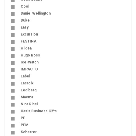
Cool
Daniel Wellington
Duke
Easy
Excursion
FESTINA
Hiidea
Hugo Boss
Ice-Watch
IMPACTO
Label
Lacroix
Lediberg
Macma
Nina Ricci
Oasis Business Gifts
PF
PFM
Scherrer