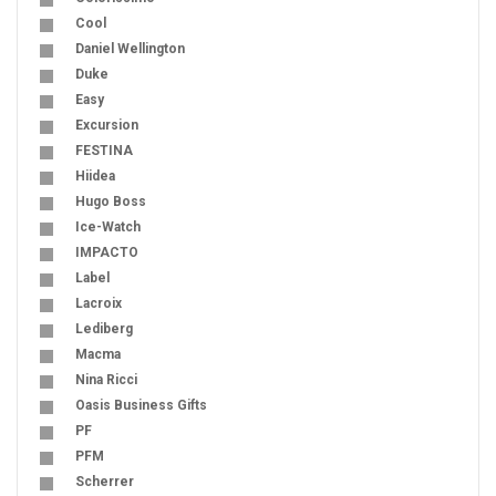
Cool
Daniel Wellington
Duke
Easy
Excursion
FESTINA
Hiidea
Hugo Boss
Ice-Watch
IMPACTO
Label
Lacroix
Lediberg
Macma
Nina Ricci
Oasis Business Gifts
PF
PFM
Scherrer