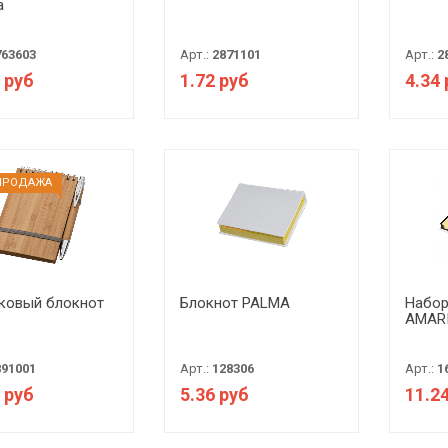
a
763603
Арт.:
2871101
Арт.:
2
 руб
1.72 руб
4.34
ПРОДАЖА
ковый блокнот
Блокнот PALMA
Набор
AMAR
891001
Арт.:
128306
Арт.:
1
 руб
5.36 руб
11.2