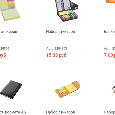
РАC
 стикеров
Набор стикеров
Блокн
128306
Арт.:
2284303
Арт.:
2
руб
15.33 руб
7.00
от формата А5,
Набор стикеров
Набор