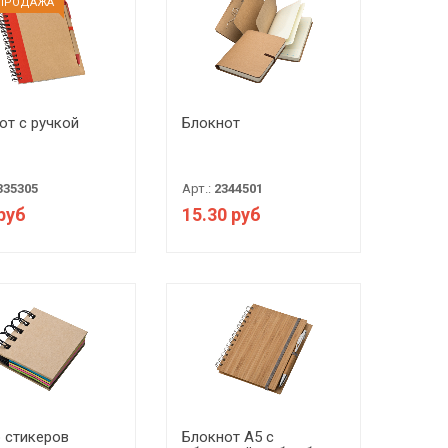
ПРОДАЖА
от с ручкой
Блокнот
335305
Арт.:
2344501
 руб
15.30 руб
 стикеров
Блокнот A5 с