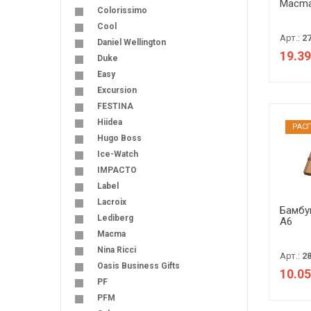
Macm
Colorissimo
Cool
Арт.:
2
Daniel Wellington
19.39
Duke
Easy
Excursion
FESTINA
Hiidea
РАC
Hugo Boss
Ice-Watch
IMPACTO
Label
Lacroix
Бамбу
Lediberg
А6
Macma
Nina Ricci
Арт.:
2
Oasis Business Gifts
10.05
PF
PFM