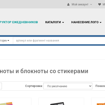
Работаем ТОЛЬКО с резидентами Республики Беларусь!
Мой аккаунт
М
РУКТОР ЕЖЕДНЕВНИКОВ
КАТАЛОГИ
НАНЕСЕНИЕ ЛОГО
ноты и блокноты со стикерами
Сортировка:
Показы