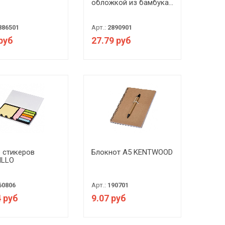
обложкой из бамбука...
886501
Арт.:
2890901
 руб
27.79 руб
 стикеров
Блокнот А5 KENTWOOD
ILLO
60806
Арт.:
190701
4 руб
9.07 руб