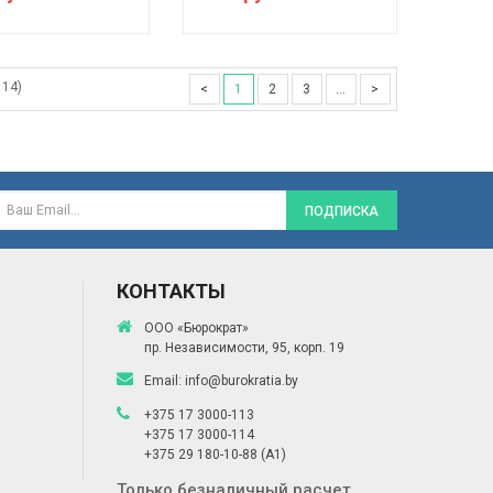
 14)
<
1
2
3
...
>
ПОДПИСКА
КОНТАКТЫ
ООО «Бюрократ»
пр. Независимости, 95, корп. 19
Email:
info@burokratia.by
+375 17 3000-113
+375 17 3000-114
+375 29 180-10-88
(A1)
Только безналичный расчет