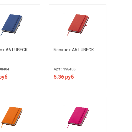
от А6 LUBECK
Блокнот А6 LUBECK
98404
Арт.:
198405
 руб
5.36 руб