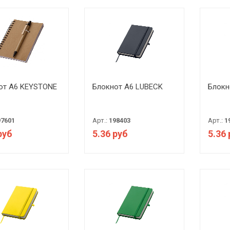
от А6 KEYSTONE
Блокнот А6 LUBECK
Блокн
97601
Арт.:
198403
Арт.:
1
руб
5.36 руб
5.36