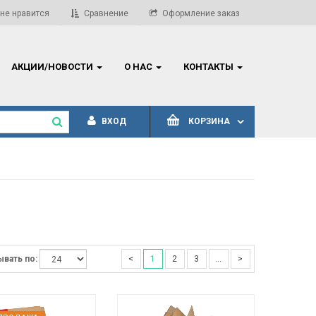
ВНИМАНИЕ! Обновление прайс-листов!
Актуал
не нравится
Сравнение
Оформление заказ
АКЦИИ/НОВОСТИ
О НАС
КОНТАКТЫ
ВХОД
КОРЗИНА
вать по:
<
1
2
3
...
>