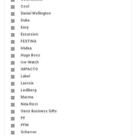
Cool
Daniel Wellington
Duke
Easy
Excursion
FESTINA
Hiidea
Hugo Boss
Ice-Watch
IMPACTO
Label
Lacroix
Lediberg
Macma
Nina Ricci
Oasis Business Gifts
PF
PFM
Scherrer