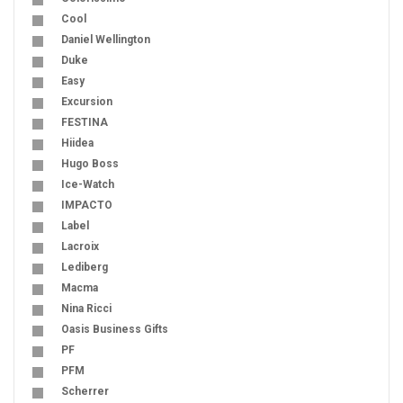
Cool
Daniel Wellington
Duke
Easy
Excursion
FESTINA
Hiidea
Hugo Boss
Ice-Watch
IMPACTO
Label
Lacroix
Lediberg
Macma
Nina Ricci
Oasis Business Gifts
PF
PFM
Scherrer