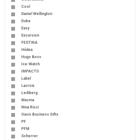
Cool
Daniel Wellington
Duke
Easy
Excursion
FESTINA
Hiidea
Hugo Boss
Ice-Watch
IMPACTO
Label
Lacroix
Lediberg
Macma
Nina Ricci
Oasis Business Gifts
PF
PFM
Scherrer